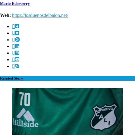
Mario Echeverry
Web:
https://losduenosdelbalon.net/
Related Story