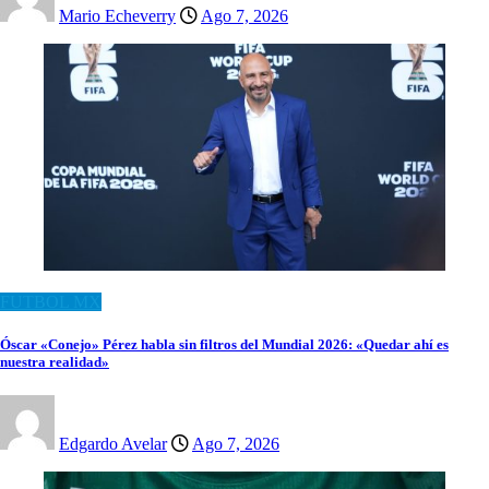
Mario Echeverry
Ago 7, 2026
FUTBOL MX
Óscar «Conejo» Pérez habla sin filtros del Mundial 2026: «Quedar ahí es
nuestra realidad»
Edgardo Avelar
Ago 7, 2026