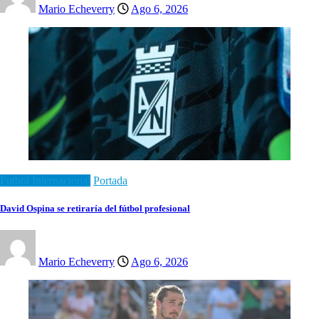
Mario Echeverry
Ago 6, 2026
Futbol Internacional
Portada
David Ospina se retiraría del fútbol profesional
Mario Echeverry
Ago 6, 2026