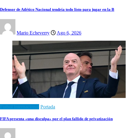
Defensor de Atlético Nacional tendría todo listo para jugar en la B
Mario Echeverry
Ago 6, 2026
Futbol Internacional
Portada
FIFA presenta «una disculpa» por el plan fallido de privatización