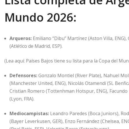
Mundo 2026:
Arqueros:
Emiliano “Dibu” Martínez (Aston Villa, ENG),
(Atlético de Madrid, ESP).
(Lea aquí: Países Bajos tiene su lista para la Copa del Mu
Defensores:
Gonzalo Montiel (River Plate), Nahuel Moli
(Manchester United, ENG), Nicolás Otamendi (SL Benfica
Cristian Romero (Tottenhman Hotspur, ENG), Facundo M
(Lyon, FRA).
Mediocampistas:
Leandro Paredes (Boca Juniors), Rodr
(Bayer Leverkusen, GER), Enzo Fernández (Chelsea, ENG),
(Real Betis, ESP), Valentín Barco (Estrasburgo).