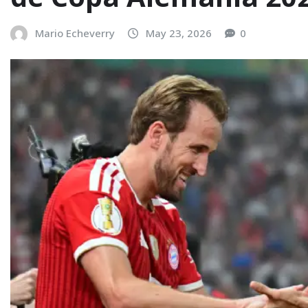
Mario Echeverry
May 23, 2026
0