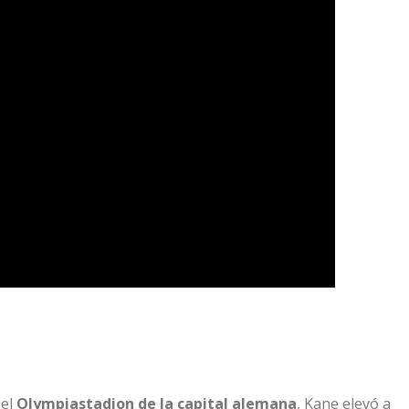
el
Olympiastadion de la capital alemana
, Kane elevó a