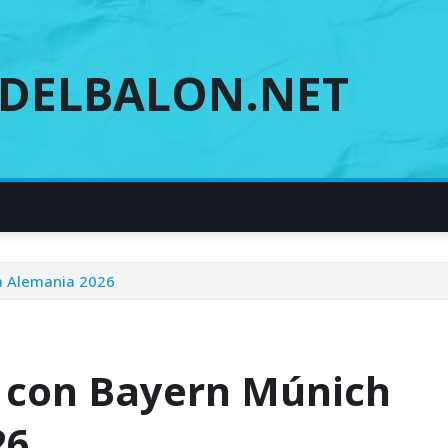
DELBALON.NET
a Alemania 2026
n con Bayern Múnich
26