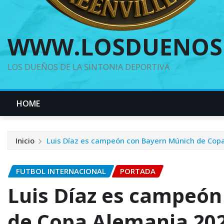
WWW.LOSDUENOS
LOS DUEÑOS DE LA SINTONIA DEPORTIVA
HOME
Inicio
Luis Díaz es campeón con Bayern Múnich de Cop
FUTBOL INTERNACIONAL
PORTADA
Luis Díaz es campeó
de Copa Alemania 20