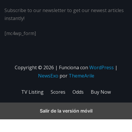
Subscribe to our newsletter to get our newest articles
instantly!
[mc4wp_form]
Copyright © 2026 | Funciona con
WordPress
|
NewsExo
por
ThemeArile
TV Listing
Scores
Odds
Buy Now
Salir de la versión móvil