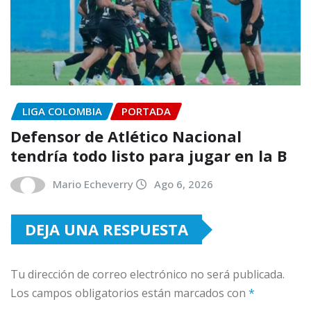
ó
n
d
LIGA COLOMBIA
PORTADA
Defensor de Atlético Nacional
e
tendría todo listo para jugar en la B
e
Mario Echeverry
Ago 6, 2026
n
DEJA UNA RESPUESTA
t
Tu dirección de correo electrónico no será publicada.
Los campos obligatorios están marcados con
*