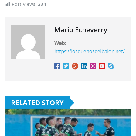
N
Post Views:
234
a
Mario Echeverry
v
Web:
e
https://losduenosdelbalon.net/
g
a
RELATED STORY
c
i