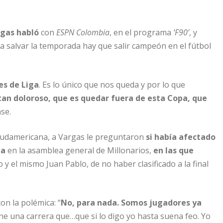
rgas habló
con
ESPN Colombia
, en el programa
‘F90’
, y
a salvar la temporada hay que salir campeón en el fútbol
es de Liga
. Es lo único que nos queda y por lo que
tan doloroso, que es quedar fuera de esta Copa, que
nse.
udamericana, a Vargas le preguntaron
si había afectado
pa
en la asamblea general de Millonarios,
en las que
 y el mismo Juan Pablo, de no haber clasificado a la final
on la polémica: “
No, para nada. Somos jugadores ya
ene una carrera que…que si lo digo yo hasta suena feo. Yo