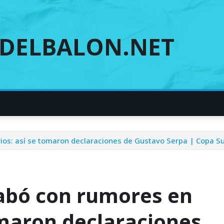
DELBALON.NET
rios: así se tomaron declaraciones de Gustavo Serpa | Copa 
abó con rumores en
omaron declaraciones