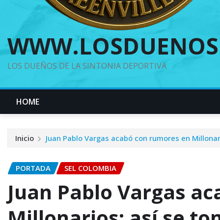
WWW.LOSDUENOS
LOS DUEÑOS DE LA SINTONIA DEPORTIVA
HOME
Inicio
Juan Pablo Vargas acabó con rumores en Millona
PORTADA
SEL COLOMBIA
Juan Pablo Vargas ac
Millonarios: así se t