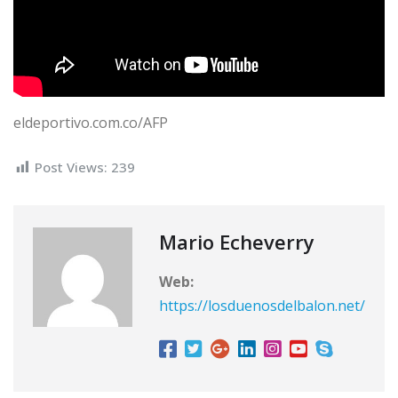
eldeportivo.com.co/AFP
Post Views:
239
Mario Echeverry
Web:
https://losduenosdelbalon.net/