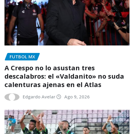
FUTBOL MX
A Crespo no lo asustan tres
descalabros: el «Valdanito» no suda
calenturas ajenas en el Atlas
Edgardo Avelar
Ago 9, 2026