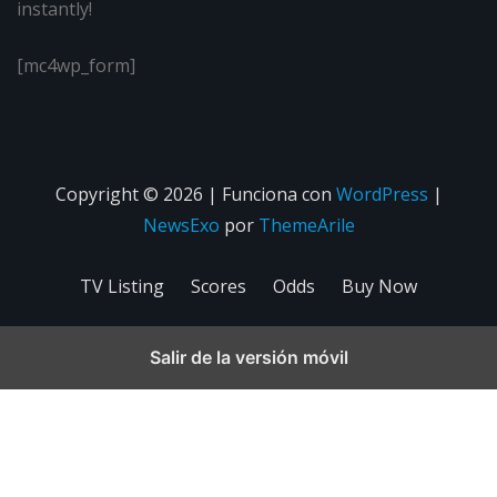
instantly!
[mc4wp_form]
Copyright © 2026 | Funciona con
WordPress
|
NewsExo
por
ThemeArile
TV Listing
Scores
Odds
Buy Now
Salir de la versión móvil