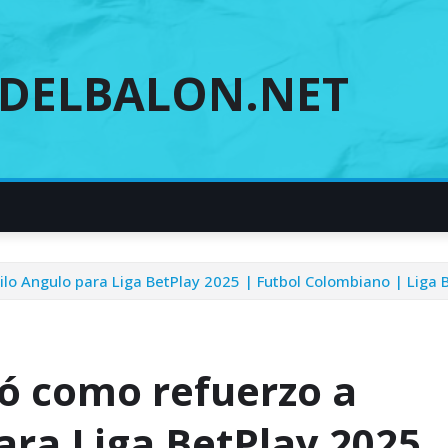
DELBALON.NET
lo Angulo para Liga BetPlay 2025 | Futbol Colombiano | Liga 
ió como refuerzo a
ara Liga BetPlay 2025