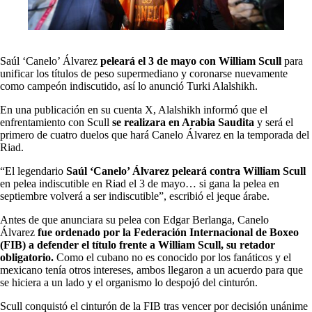
Saúl ‘Canelo’ Álvarez
peleará el 3 de mayo con William Scull
para
unificar los títulos de peso supermediano y coronarse nuevamente
como campeón indiscutido, así lo anunció Turki Alalshikh.
En una publicación en su cuenta X, Alalshikh informó que el
enfrentamiento con Scull
se realizara en Arabia Saudita
y será el
primero de cuatro duelos que hará Canelo Álvarez en la temporada del
Riad.
“El legendario
Saúl ‘Canelo’ Álvarez peleará contra William Scull
en pelea indiscutible en Riad el 3 de mayo… si gana la pelea en
septiembre volverá a ser indiscutible”, escribió el jeque árabe.
Antes de que anunciara su pelea con Edgar Berlanga, Canelo
Álvarez
fue ordenado por la Federación Internacional de Boxeo
(FIB) a defender el título frente a William Scull, su retador
obligatorio.
Como el cubano no es conocido por los fanáticos y el
mexicano tenía otros intereses, ambos llegaron a un acuerdo para que
se hiciera a un lado y el organismo lo despojó del cinturón.
Scull conquistó el cinturón de la FIB tras vencer por decisión unánime