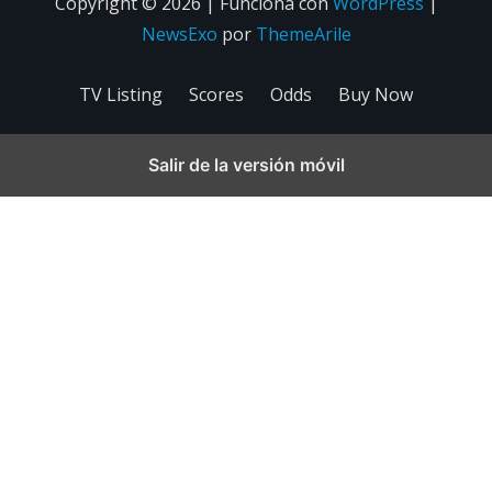
Copyright © 2026 | Funciona con
WordPress
|
NewsExo
por
ThemeArile
TV Listing
Scores
Odds
Buy Now
Salir de la versión móvil