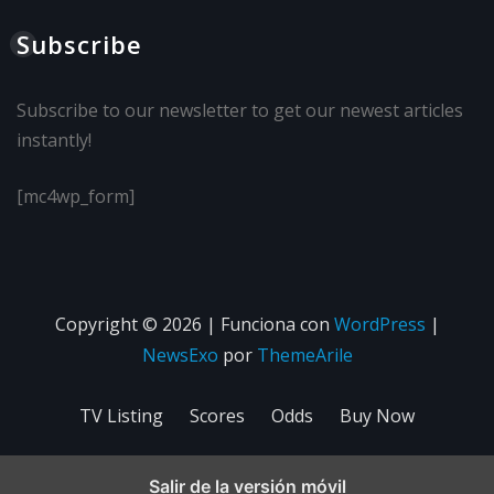
Subscribe
Subscribe to our newsletter to get our newest articles
instantly!
[mc4wp_form]
Copyright © 2026 | Funciona con
WordPress
|
NewsExo
por
ThemeArile
TV Listing
Scores
Odds
Buy Now
Salir de la versión móvil