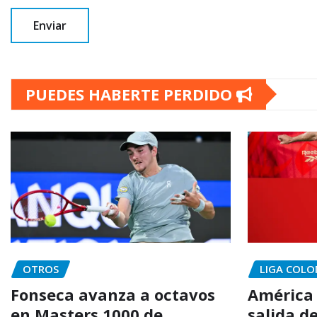
PUEDES HABERTE PERDIDO
OTROS
LIGA COLO
Fonseca avanza a octavos
América 
en Masters 1000 de
salida de