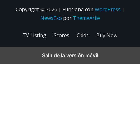
Copyright © 2026 | Funciona con
WordPress
|
NewsExo
por
ThemeArile
TV Listing
Scores
Odds
Buy Now
Salir de la versión móvil