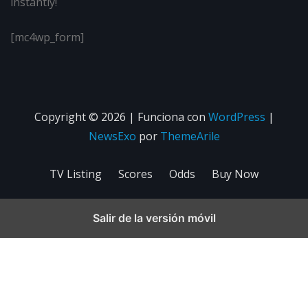
instantly!
[mc4wp_form]
Copyright © 2026 | Funciona con
WordPress
|
NewsExo
por
ThemeArile
TV Listing
Scores
Odds
Buy Now
Salir de la versión móvil