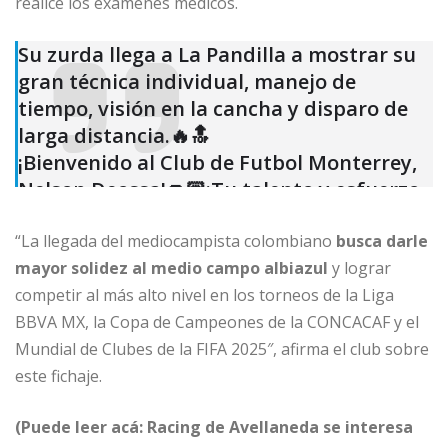
realice los exámenes médicos.
Su zurda llega a La Pandilla a mostrar su
gran técnica individual, manejo de
tiempo, visión en la cancha y disparo de
larga distancia.🔥🔝
¡Bienvenido al Club de Futbol Monterrey,
Nelson Deossa!👊🏼¡Tu talento y esfuerzo
nos llevará a ser aún mejores
“La llegada del mediocampista colombiano
#EnLaVidaYEnLaCancha
!💙🤍
busca darle
mayor solidez al medio campo albiazul
pic.twitter.com/0vTi1SfpCh
y lograr
competir al más alto nivel en los torneos de la Liga
— Rayados (@Rayados)
January 10, 2025
BBVA MX, la Copa de Campeones de la CONCACAF y el
Mundial de Clubes de la FIFA 2025″, afirma el club sobre
este fichaje.
(Puede leer acá: Racing de Avellaneda se interesa