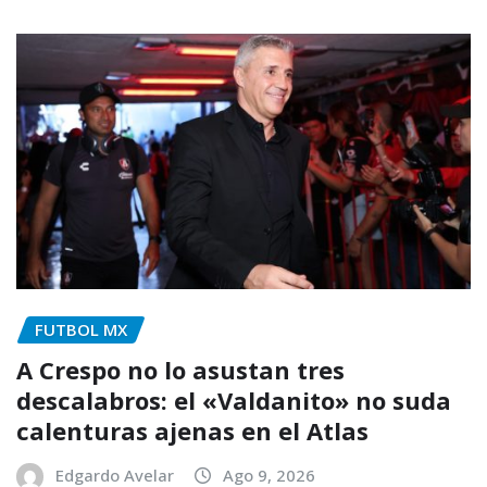
FUTBOL MX
A Crespo no lo asustan tres
descalabros: el «Valdanito» no suda
calenturas ajenas en el Atlas
Edgardo Avelar
Ago 9, 2026