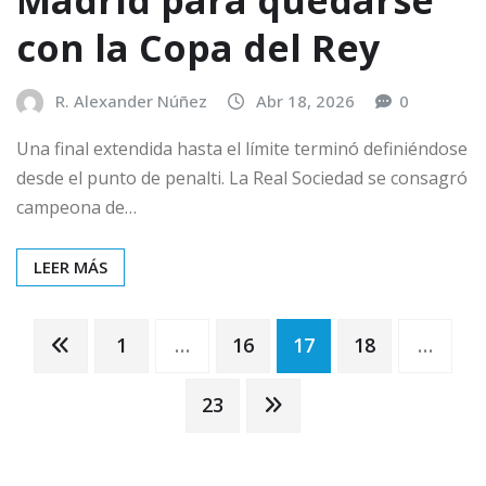
Madrid para quedarse
con la Copa del Rey
R. Alexander Núñez
Abr 18, 2026
0
Una final extendida hasta el límite terminó definiéndose
desde el punto de penalti. La Real Sociedad se consagró
campeona de…
LEER MÁS
Paginación
1
…
16
17
18
…
de
23
entradas