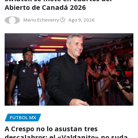
Abierto de Canadá 2026
Mario Echeverry
Ago 9, 2026
FUTBOL MX
A Crespo no lo asustan tres
descalabros: el «Valdanito» no suda