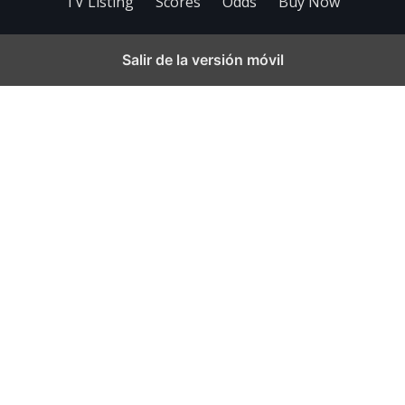
TV Listing
Scores
Odds
Buy Now
Salir de la versión móvil