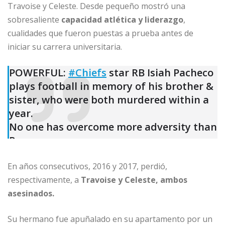
Travoise y Celeste. Desde pequeño mostró una
sobresaliente
capacidad atlética y liderazgo
,
cualidades que fueron puestas a prueba antes de
iniciar su carrera universitaria.
POWERFUL:
#Chiefs
star RB Isiah Pacheco
plays football in memory of his brother &
sister, who were both murdered within a
year.
No one has overcome more adversity than
Pop.
🥹🥹🥹
En años consecutivos, 2016 y 2017, perdió,
One of the all-time great resilient stories
respectivamente, a
in sports.
Travoise y Celeste, ambos
asesinados.
pic.twitter.com/W8dWCzDTeA
— MLFootball (@_MLFootball)
November
Su hermano fue apuñalado en su apartamento por un
30, 2024