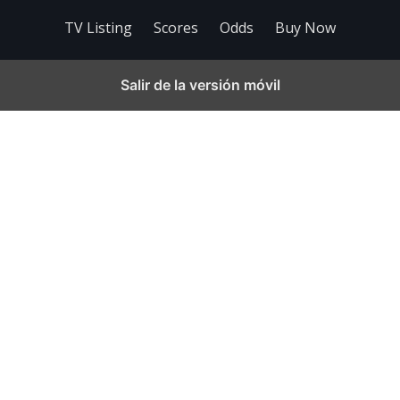
TV Listing
Scores
Odds
Buy Now
Salir de la versión móvil