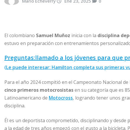
Mario Echeverry
Ene 23, 2025
0
El colombiano
Samuel Muñoz
inicia con la
disciplina de
estuvo en preparación con entrenamientos personalizados
Preguntas:
llamado a los jóvenes para que p
(Le puede interesar: Hamilton completa sus primeras vu
Para el año 2024 compitió en el Campeonato Nacional de
cinco primeros motocrosistas
en su categoría que es 85
Latinoamericano de
Motocross
, logrando tener unos gra
disciplina.
Él es un deportista comprometido, disciplinando y desde
a la edad de tres años empezó con el gusto a la bicicleta